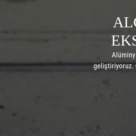
AL
EK
Alüminyu
geliştiriyoruz.