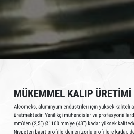
MÜKEMMEL KALIP ÜRETİMİ
Alcomeks, alüminyum endüstrileri için yüksek kaliteli 
üretmektedir. Yenilikçi mühendisler ve profesyonellerd
mm'den (2,5") Ø1100 mm'ye (43") kadar yüksek kalitede
Nispeten basit profillerden en zorlu profillere kadar, 