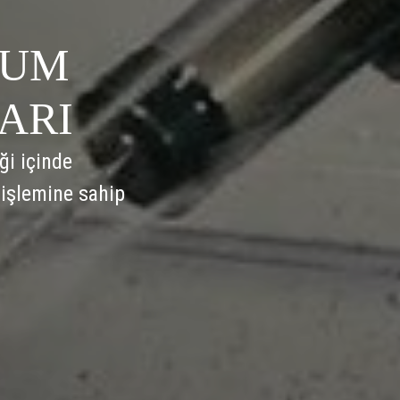
YUM
ARI
ği içinde
 işlemine sahip